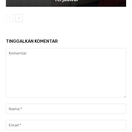
TINGGALKAN KOMENTAR
Komentar:
Na
Ema