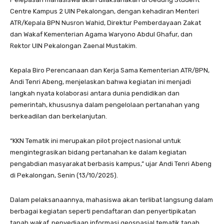
Centre Kampus 2 UIN Pekalongan, dengan kehadiran Menteri
ATR/Kepala BPN Nusron Wahid, Direktur Pemberdayaan Zakat
dan Wakaf Kementerian Agama Waryono Abdul Ghafur, dan
Rektor UIN Pekalongan Zaenal Mustakim.
Kepala Biro Perencanaan dan Kerja Sama Kementerian ATR/BPN,
Andi Tenri Abeng, menjelaskan bahwa kegiatan ini menjadi
langkah nyata kolaborasi antara dunia pendidikan dan
pemerintah, khususnya dalam pengelolaan pertanahan yang
berkeadilan dan berkelanjutan.
“KKN Tematik ini merupakan pilot project nasional untuk
mengintegrasikan bidang pertanahan ke dalam kegiatan
pengabdian masyarakat berbasis kampus,” ujar Andi Tenri Abeng
di Pekalongan, Senin (13/10/2025).
Dalam pelaksanaannya, mahasiswa akan terlibat langsung dalam
berbagai kegiatan seperti pendaftaran dan penyertipikatan
tanah wakaf, penyediaan informasi geospasial tematik tanah