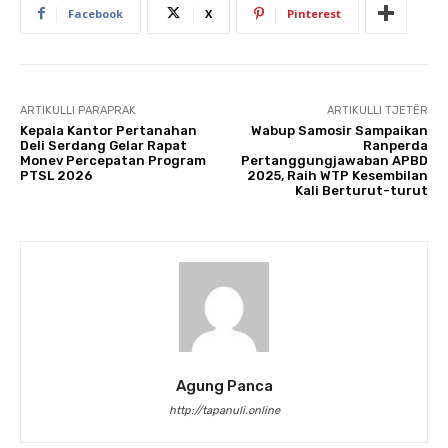
Facebook
X
Pinterest
ARTIKULLI PARAPRAK
ARTIKULLI TJETËR
Kepala Kantor Pertanahan
Wabup Samosir Sampaikan
Deli Serdang Gelar Rapat
Ranperda
Monev Percepatan Program
Pertanggungjawaban APBD
PTSL 2026
2025, Raih WTP Kesembilan
Kali Berturut-turut
Agung Panca
http://tapanuli.online