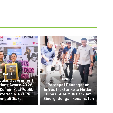
DAERAH
DAERAH
opular Government
tions Award 2026,
Percepat Penanganan
 Komunikasi Publik
Infrastruktur Kota Medan,
terian ATR/BPN
Dinas SDABMBK Perkuat
embali Diakui
Sinergi dengan Kecamatan