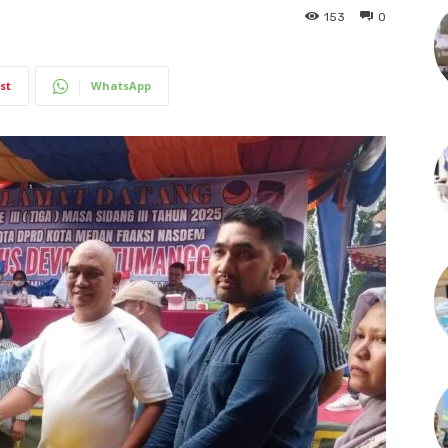
153
0
st
WhatsApp