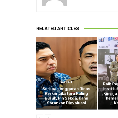
RELATED ARTICLES
DAERAH
Raih P
Serapan Anggaran Dinas
Institu
Perkimcikataru Paling
Kinerja
Buruk, Plh Sekda: Kami
Kemen
Sarankan Dievaluasi
K