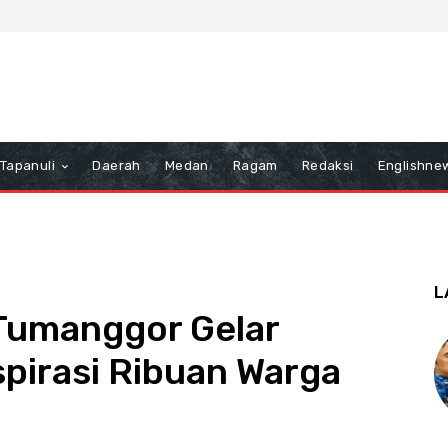
Tapanuli
Daerah
Medan
Ragam
Redaksi
Englishne
L
 Tumanggor Gelar
spirasi Ribuan Warga