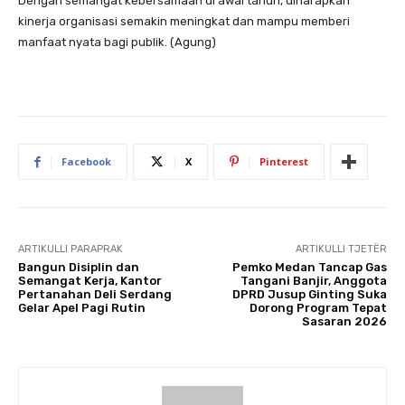
Dengan semangat kebersamaan di awal tahun, diharapkan
kinerja organisasi semakin meningkat dan mampu memberi
manfaat nyata bagi publik. (Agung)
Facebook
X
Pinterest
ARTIKULLI PARAPRAK
ARTIKULLI TJETËR
Bangun Disiplin dan
Pemko Medan Tancap Gas
Semangat Kerja, Kantor
Tangani Banjir, Anggota
Pertanahan Deli Serdang
DPRD Jusup Ginting Suka
Gelar Apel Pagi Rutin
Dorong Program Tepat
Sasaran 2026