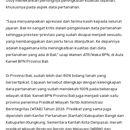
Ossy menekankan pentingnya peningkatan kualitas layanan,
khususnya pada aspek data pertanahan.
“Saya menyampaikan apresiasi dan terima kasih kepada seluruh
jajaran. Bali ini sangat kritis dalam pengelolaan data pertanahan
sehingga prestasi-prestasi yang sudah dicapai menjadi sesuatu
yang membanggakan dan perlu terus dilanjutkan. Ke depannya
adalah bagaimana kita meningkatkan kualitas dari data
pertanahan yang ada di Bali,” ucap Wamen ATR/Waka BPN, di Aula
Kanwil BPN Provinsi Bali.
Di Provinsi Bali, sudah lebih dari 80% bidang tanah yang
bersertipikat. Capaian tersebut dilengkapi dengan kelengkapan
dara pertanahan yang sudah mendekati 100% pada beberapa
wilayah di Bali. Kanwil BPN Provinsi Bali juga menjadi salah satu
provinsi penerima Predikat Wilayah Tertib Administrasi
Berintegritas (WTAB) Tahun 2026. Predikat yang sama juga
diperoleh oleh Kantor Pertanahan (Kantah) Kabupaten Bangli dan
Kabupaten Klungkung. Sementara Kantah Kota Denpasar, meraih
predikat Wilayah Birokrasi Bersih dan Melayani (WBBM) dari