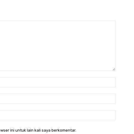
Nama:*
Email:*
Website:
wser ini untuk lain kali saya berkomentar.