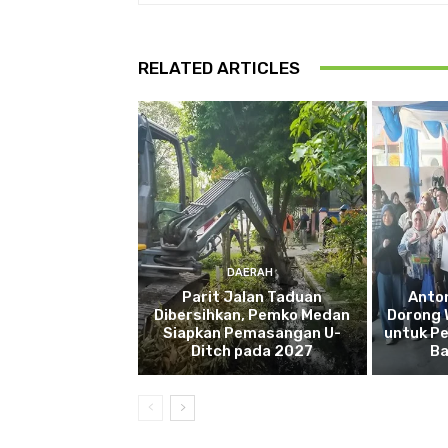
RELATED ARTICLES
DAERAH
Parit Jalan Taduan
Anto
Dibersihkan, Pemko Medan
Dorong 
Siapkan Pemasangan U-
untuk Pe
Ditch pada 2027
Ba