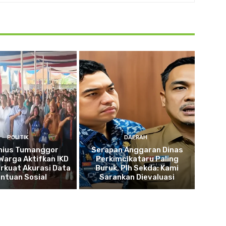
POLITIK
DAERAH
nius Tumanggor
Serapan Anggaran Dinas
Warga Aktifkan IKD
Perkimcikataru Paling
rkuat Akurasi Data
Buruk, Plh Sekda: Kami
ntuan Sosial
Sarankan Dievaluasi