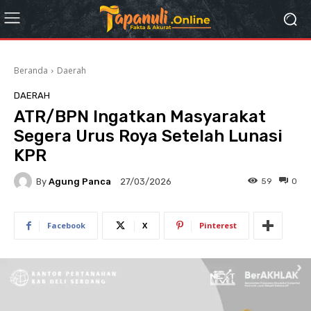
Beranda
Daerah
DAERAH
ATR/BPN Ingatkan Masyarakat
Segera Urus Roya Setelah Lunasi
KPR
By
Agung Panca
59
0
27/03/2026
Facebook
X
Pinterest