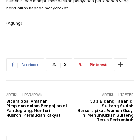
humanis, dan mampu memberikan pelayanan pertanahan yang
berkualitas kepada masyarakat.
(Agung)
Facebook
X
Pinterest
ARTIKULLI PARAPRAK
ARTIKULLI TJETËR
Bicara Soal Amanah
50% Bidang Tanah di
Pimpinan dalam Pengajian di
Sulteng Sudah
Pandeglang, Menteri
Bersertipikat, Wamen Ossy:
Nusron: Permudah Rakyat
Ini Menunjukkan Sulteng
Terus Bertumbuh