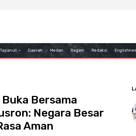
Tapanuli
Daerah
Medan
Ragam
Redaksi
Englishne
L
i Buka Bersama
usron: Negara Besar
Rasa Aman