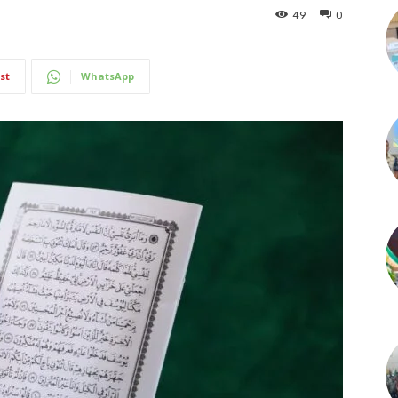
49
0
st
WhatsApp