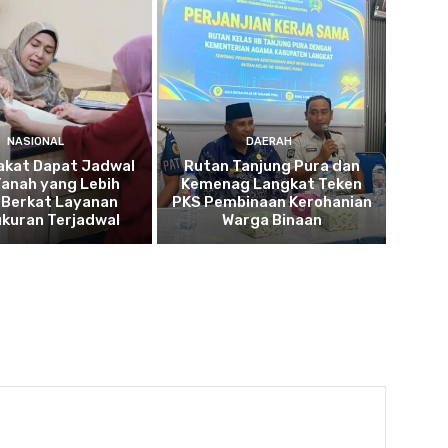
NASIONAL
DAERAH
akat Dapat Jadwal
Rutan Tanjung Pura dan
Tanah yang Lebih
Kemenag Langkat Teken
 Berkat Layanan
PKS Pembinaan Kerohanian
kuran Terjadwal
Warga Binaan