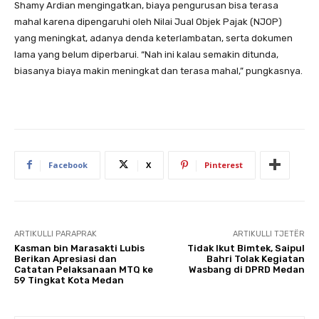
Shamy Ardian mengingatkan, biaya pengurusan bisa terasa
mahal karena dipengaruhi oleh Nilai Jual Objek Pajak (NJOP)
yang meningkat, adanya denda keterlambatan, serta dokumen
lama yang belum diperbarui. “Nah ini kalau semakin ditunda,
biasanya biaya makin meningkat dan terasa mahal,” pungkasnya.
Facebook
X
Pinterest
ARTIKULLI PARAPRAK
ARTIKULLI TJETËR
Kasman bin Marasakti Lubis
Tidak Ikut Bimtek, Saipul
Berikan Apresiasi dan
Bahri Tolak Kegiatan
Catatan Pelaksanaan MTQ ke
Wasbang di DPRD Medan
59 Tingkat Kota Medan