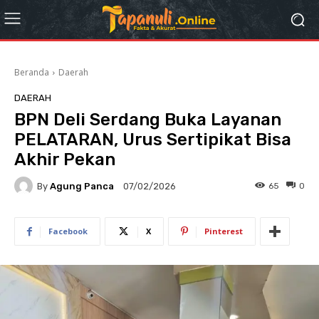
Beranda
Daerah
DAERAH
BPN Deli Serdang Buka Layanan
PELATARAN, Urus Sertipikat Bisa
Akhir Pekan
By
Agung Panca
65
0
07/02/2026
Facebook
X
Pinterest