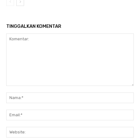
TINGGALKAN KOMENTAR
Komentar:
Na
Ema
Web