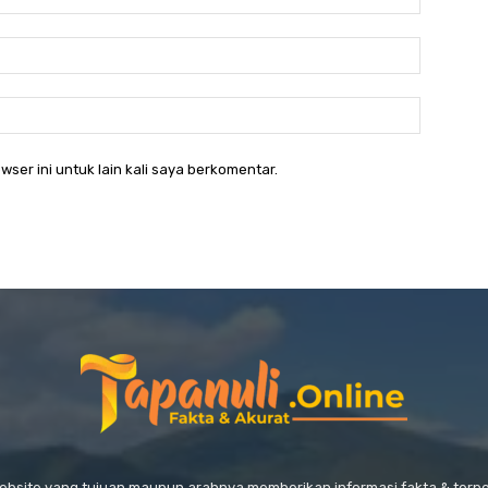
Email:*
Website:
wser ini untuk lain kali saya berkomentar.
website yang tujuan maupun arahnya memberikan informasi fakta & ter