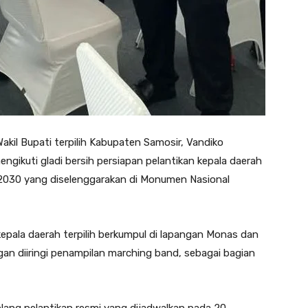
Wakil Bupati terpilih Kabupaten Samosir, Vandiko
ngikuti gladi bersih persiapan pelantikan kepala daerah
-2030 yang diselenggarakan di Monumen Nasional
 kepala daerah terpilih berkumpul di lapangan Monas dan
an diiringi penampilan marching band, sebagai bagian
elang pelantikan resmi yang dijadwalkan pada 20