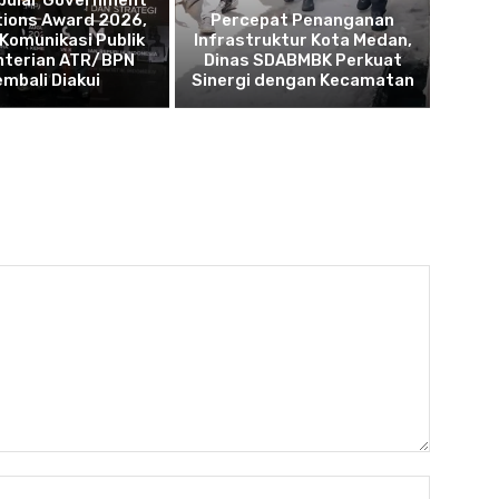
opular Government
tions Award 2026,
Percepat Penanganan
 Komunikasi Publik
Infrastruktur Kota Medan,
terian ATR/BPN
Dinas SDABMBK Perkuat
embali Diakui
Sinergi dengan Kecamatan
Nama:*