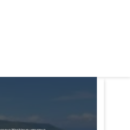
percaya Meskipun umurnya