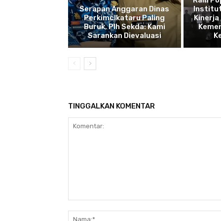
Raih P
Serapan Anggaran Dinas
Institu
Perkimcikataru Paling
Kinerja
Buruk, Plh Sekda: Kami
Kemen
Sarankan Dievaluasi
K
TINGGALKAN KOMENTAR
Komentar: