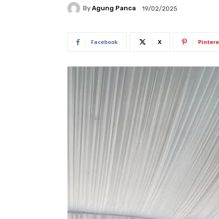
By
Agung Panca
19/02/2025
Facebook
X
Pintere