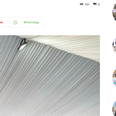
141
0
st
WhatsApp