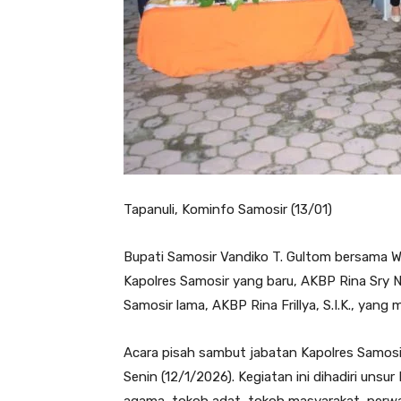
Tapanuli, Kominfo Samosir (13/01)
Bupati Samosir Vandiko T. Gultom bersama W
Kapolres Samosir yang baru, AKBP Rina Sry Ni
Samosir lama, AKBP Rina Frillya, S.I.K., yan
Acara pisah sambut jabatan Kapolres Samosi
Senin (12/1/2026). Kegiatan ini dihadiri uns
agama, tokoh adat, tokoh masyarakat, perwak