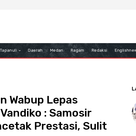
Tapanuli
Daerah
Medan
Ragam
Redaksi
Englishne
L
an Wabup Lepas
Vandiko : Samosir
etak Prestasi, Sulit