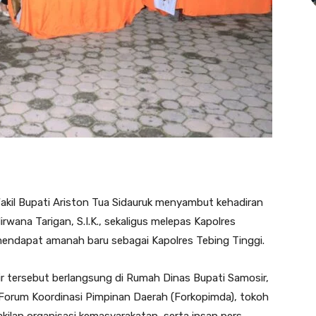
akil Bupati Ariston Tua Sidauruk menyambut kehadiran
rwana Tarigan, S.I.K., sekaligus melepas Kapolres
g mendapat amanah baru sebagai Kapolres Tebing Tinggi.
r tersebut berlangsung di Rumah Dinas Bupati Samosir,
ur Forum Koordinasi Pimpinan Daerah (Forkopimda), tokoh
ilan organisasi kemasyarakatan, serta insan pers