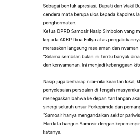
Sebagai bentuk apresiasi, Bupati dan Wakil
cendera mata berupa ulos kepada Kapolres la
penghormatan.
Ketua DPRD Samosir Nasip Simbolon yang me
kepada AKBP Rina Frillya atas pengabdianny
merasakan langsung rasa aman dan nyaman s
“Selama sembilan bulan ini tentu banyak d
dan kenyamanan. Ini menjadi kebanggaan kita
Nasip juga berharap nilai-nilai kearifan loka
penyelesaian persoalan di tengah masyarakat
menegaskan bahwa ke depan tantangan akan 
sinergi seluruh unsur Forkopimda dan peman
“Samosir hanya mengandalkan sektor pariwisat
Mari kita bangun Samosir dengan kepemimpin
katanya.