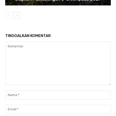
TINGGALKAN KOMENTAR
Komentar:
Na
Ema