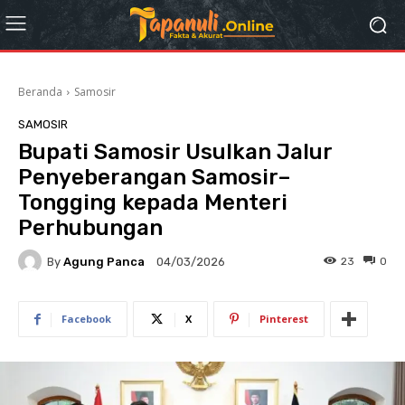
Beranda
Samosir
SAMOSIR
Bupati Samosir Usulkan Jalur
Penyeberangan Samosir–
Tongging kepada Menteri
Perhubungan
By
Agung Panca
23
0
04/03/2026
Facebook
X
Pinterest