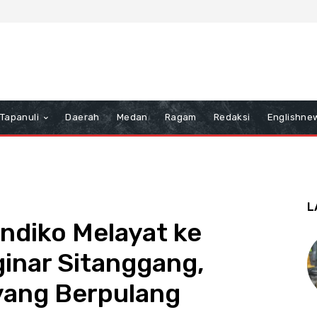
Tapanuli
Daerah
Medan
Ragam
Redaksi
Englishne
L
ndiko Melayat ke
nar Sitanggang,
yang Berpulang