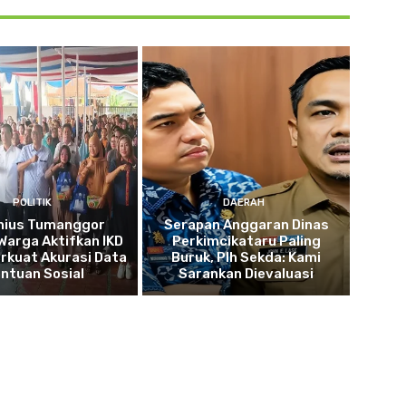
POLITIK
DAERAH
nius Tumanggor
Serapan Anggaran Dinas
Warga Aktifkan IKD
Perkimcikataru Paling
rkuat Akurasi Data
Buruk, Plh Sekda: Kami
ntuan Sosial
Sarankan Dievaluasi