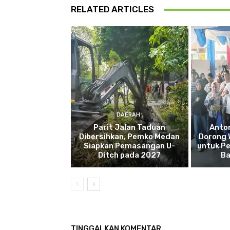
RELATED ARTICLES
DAERAH
Parit Jalan Taduan
Anto
Dibersihkan, Pemko Medan
Dorong 
Siapkan Pemasangan U-
untuk Pe
Ditch pada 2027
Ba
TINGGALKAN KOMENTAR