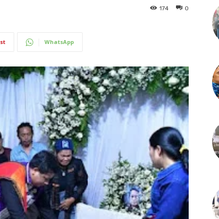
174
0
st
WhatsApp