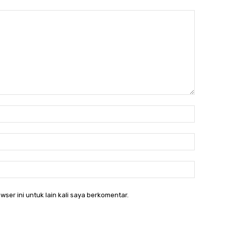
Nama:*
Email:*
Website:
wser ini untuk lain kali saya berkomentar.