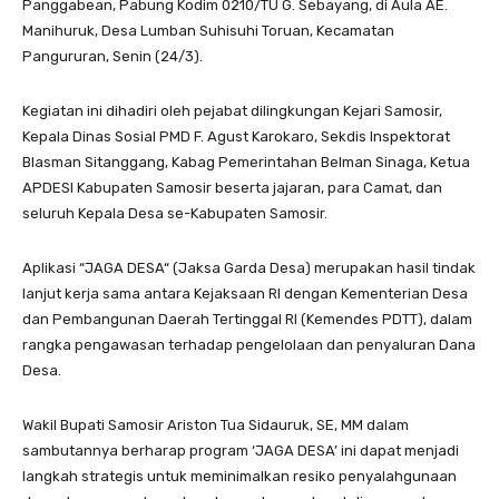
Panggabean, Pabung Kodim 0210/TU G. Sebayang, di Aula AE.
Manihuruk, Desa Lumban Suhisuhi Toruan, Kecamatan
Pangururan, Senin (24/3).
Kegiatan ini dihadiri oleh pejabat dilingkungan Kejari Samosir,
Kepala Dinas Sosial PMD F. Agust Karokaro, Sekdis Inspektorat
Blasman Sitanggang, Kabag Pemerintahan Belman Sinaga, Ketua
APDESI Kabupaten Samosir beserta jajaran, para Camat, dan
seluruh Kepala Desa se-Kabupaten Samosir.
Aplikasi “JAGA DESA“ (Jaksa Garda Desa) merupakan hasil tindak
lanjut kerja sama antara Kejaksaan RI dengan Kementerian Desa
dan Pembangunan Daerah Tertinggal RI (Kemendes PDTT), dalam
rangka pengawasan terhadap pengelolaan dan penyaluran Dana
Desa.
Wakil Bupati Samosir Ariston Tua Sidauruk, SE, MM dalam
sambutannya berharap program ‘JAGA DESA’ ini dapat menjadi
langkah strategis untuk meminimalkan resiko penyalahgunaan