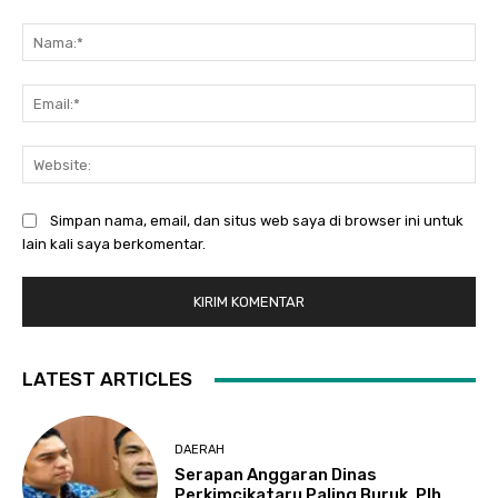
Komentar:
Na
Ema
Web
Simpan nama, email, dan situs web saya di browser ini untuk
lain kali saya berkomentar.
LATEST ARTICLES
DAERAH
Serapan Anggaran Dinas
Perkimcikataru Paling Buruk, Plh