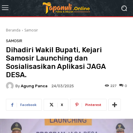
Beranda
Samosir
SAMOSIR
Dihadiri Wakil Bupati, Kejari
Samosir Launching dan
Sosialisasikan Aplikasi JAGA
DESA.
By
Agung Panca
227
0
24/03/2025
Facebook
X
Pinterest