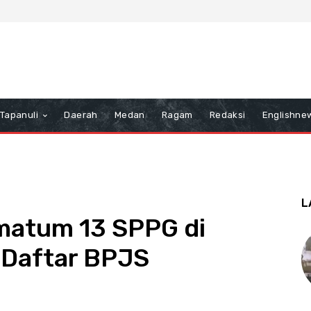
Tapanuli
Daerah
Medan
Ragam
Redaksi
Englishne
L
imatum 13 SPPG di
 Daftar BPJS