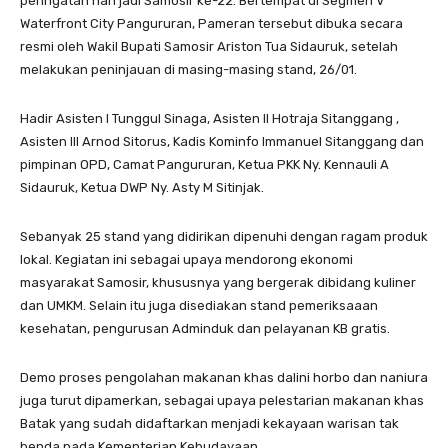
peringatan hari jadi Samosir ke-22. Bertempat di Segmen V
Waterfront City Pangururan, Pameran tersebut dibuka secara
resmi oleh Wakil Bupati Samosir Ariston Tua Sidauruk, setelah
melakukan peninjauan di masing-masing stand, 26/01.
Hadir Asisten I Tunggul Sinaga, Asisten II Hotraja Sitanggang ,
Asisten III Arnod Sitorus, Kadis Kominfo Immanuel Sitanggang dan
pimpinan OPD, Camat Pangururan, Ketua PKK Ny. Kennauli A
Sidauruk, Ketua DWP Ny. Asty M Sitinjak.
Sebanyak 25 stand yang didirikan dipenuhi dengan ragam produk
lokal. Kegiatan ini sebagai upaya mendorong ekonomi
masyarakat Samosir, khususnya yang bergerak dibidang kuliner
dan UMKM. Selain itu juga disediakan stand pemeriksaaan
kesehatan, pengurusan Adminduk dan pelayanan KB gratis.
Demo proses pengolahan makanan khas dalini horbo dan naniura
juga turut dipamerkan, sebagai upaya pelestarian makanan khas
Batak yang sudah didaftarkan menjadi kekayaan warisan tak
benda pada Kementerian Kebudayaan.