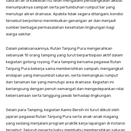
saluran air di kawasan itu telah mengalami pendangkalan akibat
menumpuknya sampah serta pertumbuhan rumput liar yang
menutupi aliran drainase. Apabila tidak segera ditangani, kondisi
tersebut berpotensi menimbulkan genangan air dan menjadi
sumber berbagai permasalahan kesehatan lingkungan bagi
warga sekitar.
Dalam pelaksanaannya, Rutan Tanjung Pura mengerahkan
sebanyak 10 orang tamping yang turut berpartisipasi aktif dalam
kegiatan gotong royong. Para tamping bersama pegawai Rutan
Tanjung Pura bekerja sama membersihkan sampah, mengangkat
endapan yang menyumbat saluran, serta memangkas rumput
dan tanaman liar yang menutupi area drainase. Kegiatan ini
berlangsung dengan penuh semangat dan mengedepankan nilai
kebersamaan serta tanggung jawab terhadap lingkungan.
Selain para Tamping, kegiatan Kamis Bersih ini turut diikuti oleh
jajaran pegawai Rutan Tanjung Pura serta anak-anak magang
yang sedang menjalani program praktik kerja lapangan di instansi
tersebut. Seluruh peserta bahu-membahu membersihkan saluran