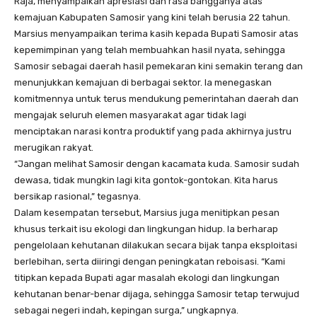
Raja, menyampaikan apresiasi dan rasa bangganya atas
kemajuan Kabupaten Samosir yang kini telah berusia 22 tahun.
Marsius menyampaikan terima kasih kepada Bupati Samosir atas
kepemimpinan yang telah membuahkan hasil nyata, sehingga
Samosir sebagai daerah hasil pemekaran kini semakin terang dan
menunjukkan kemajuan di berbagai sektor. Ia menegaskan
komitmennya untuk terus mendukung pemerintahan daerah dan
mengajak seluruh elemen masyarakat agar tidak lagi
menciptakan narasi kontra produktif yang pada akhirnya justru
merugikan rakyat.
“Jangan melihat Samosir dengan kacamata kuda. Samosir sudah
dewasa, tidak mungkin lagi kita gontok-gontokan. Kita harus
bersikap rasional,” tegasnya.
Dalam kesempatan tersebut, Marsius juga menitipkan pesan
khusus terkait isu ekologi dan lingkungan hidup. Ia berharap
pengelolaan kehutanan dilakukan secara bijak tanpa eksploitasi
berlebihan, serta diiringi dengan peningkatan reboisasi. “Kami
titipkan kepada Bupati agar masalah ekologi dan lingkungan
kehutanan benar-benar dijaga, sehingga Samosir tetap terwujud
sebagai negeri indah, kepingan surga,” ungkapnya.