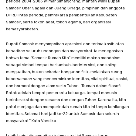
periode 2004–2005 Wilmar Simanjorang, mantan Wakil Bupati
Samosir Ober Sagala dan Juang Sinaga, pimpinan dan anggota
DPRD lintas periode, pemrakarsa pembentukan Kabupaten
Samosir, serta tokoh adat, tokoh agama, dan organisasi
kemasyarakatan.
Bupati Samosir menyampaikan apresiasi dan terima kasih atas
kehadiran seluruh undangan dan masyarakat. Ia menegaskan
bahwa tema “Samosir Rumah Kita” memiliki makna mendalam
sebagai simbol tempat bertumbuh, berinteraksi, dan saling
menguatkan, bukan sekadar bangunan fisik, melainkan ruang
kebersamaan yang mencerminkan identitas, nilai spiritual, sosial,
dan harmoni dengan alam serta Tuhan. “Rumah dalam filosofi
Batak adalah tempat pemersatu keluarga, tempat manusia
berinteraksi dengan sesama dan dengan Tuhan. Karena itu, kita
patut menjaga dan memperindah rumah kita ini tanpa kehilangan
identitas, Selamat hari jadi ke-22 untuk Samosir dan seluruh
masyarakat.” Kata Vandiko.
Lebih lanjut disampaikan bahwa saat ini Samosir terus