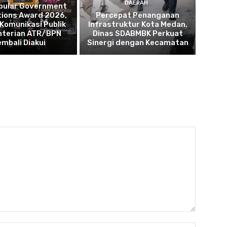
DAERAH
opular Government
tions Award 2026,
Percepat Penanganan
 Komunikasi Publik
Infrastruktur Kota Medan,
terian ATR/BPN
Dinas SDABMBK Perkuat
embali Diakui
Sinergi dengan Kecamatan