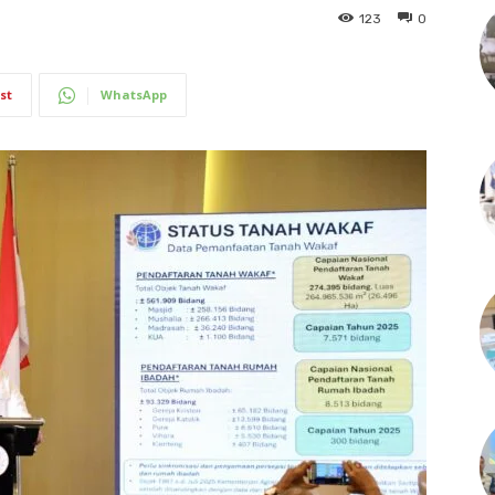
123
0
st
WhatsApp