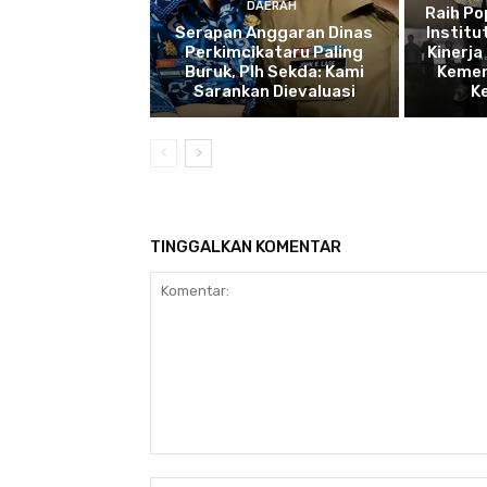
DAERAH
Raih P
Serapan Anggaran Dinas
Institu
Perkimcikataru Paling
Kinerja
Buruk, Plh Sekda: Kami
Kemen
Sarankan Dievaluasi
K
TINGGALKAN KOMENTAR
Komentar: