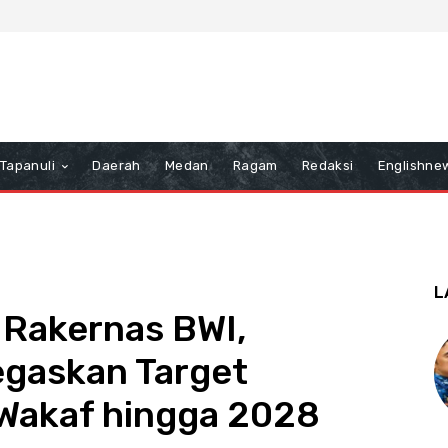
Tapanuli
Daerah
Medan
Ragam
Redaksi
Englishne
L
 Rakernas BWI,
egaskan Target
 Wakaf hingga 2028