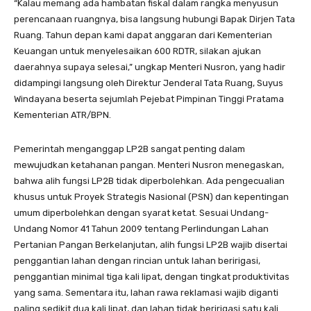
“Kalau memang ada hambatan fiskal dalam rangka menyusun
perencanaan ruangnya, bisa langsung hubungi Bapak Dirjen Tata
Ruang. Tahun depan kami dapat anggaran dari Kementerian
Keuangan untuk menyelesaikan 600 RDTR, silakan ajukan
daerahnya supaya selesai,” ungkap Menteri Nusron, yang hadir
didampingi langsung oleh Direktur Jenderal Tata Ruang, Suyus
Windayana beserta sejumlah Pejebat Pimpinan Tinggi Pratama
Kementerian ATR/BPN.
Pemerintah menganggap LP2B sangat penting dalam
mewujudkan ketahanan pangan. Menteri Nusron menegaskan,
bahwa alih fungsi LP2B tidak diperbolehkan. Ada pengecualian
khusus untuk Proyek Strategis Nasional (PSN) dan kepentingan
umum diperbolehkan dengan syarat ketat. Sesuai Undang-
Undang Nomor 41 Tahun 2009 tentang Perlindungan Lahan
Pertanian Pangan Berkelanjutan, alih fungsi LP2B wajib disertai
penggantian lahan dengan rincian untuk lahan beririgasi,
penggantian minimal tiga kali lipat, dengan tingkat produktivitas
yang sama. Sementara itu, lahan rawa reklamasi wajib diganti
paling sedikit dua kali lipat, dan lahan tidak beririgasi satu kali