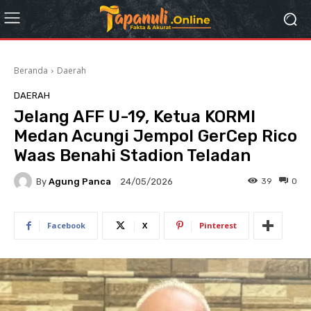
Beranda
Daerah
DAERAH
Jelang AFF U-19, Ketua KORMI
Medan Acungi Jempol GerCep Rico
Waas Benahi Stadion Teladan
By
Agung Panca
39
0
24/05/2026
Facebook
X
Pinterest