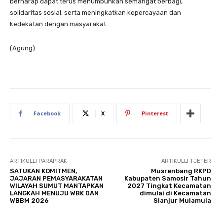
berharap dapat terus menumbuhkan semangat berbagi,
solidaritas sosial, serta meningkatkan kepercayaan dan
kedekatan dengan masyarakat.
(Agung)
Facebook
X
Pinterest
ARTIKULLI PARAPRAK
ARTIKULLI TJETËR
SATUKAN KOMITMEN,
Musrenbang RKPD
JAJARAN PEMASYARAKATAN
Kabupaten Samosir Tahun
WILAYAH SUMUT MANTAPKAN
2027 Tingkat Kecamatan
LANGKAH MENUJU WBK DAN
dimulai di Kecamatan
WBBM 2026
Sianjur Mulamula