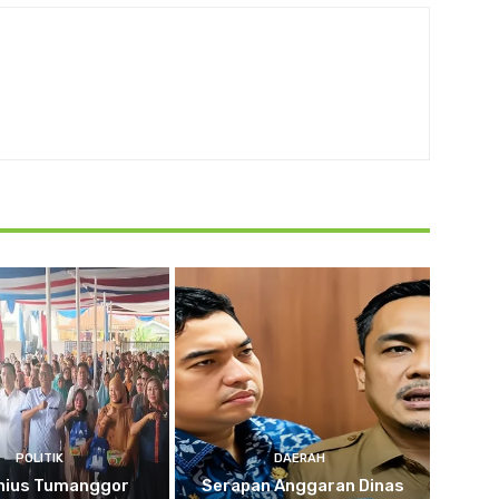
POLITIK
DAERAH
nius Tumanggor
Serapan Anggaran Dinas