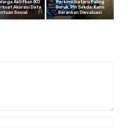
Warga Aktifkan IKD
Perkimcikataru Paling
rkuat Akurasi Data
Buruk, Plh Sekda: Kami
ntuan Sosial
Sarankan Dievaluasi
Nama:*