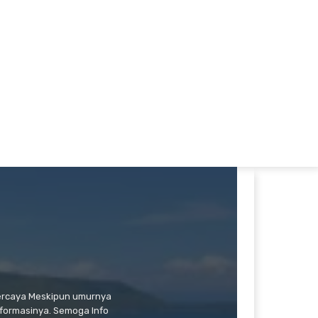
percaya Meskipun umurnya
formasinya. Semoga Info