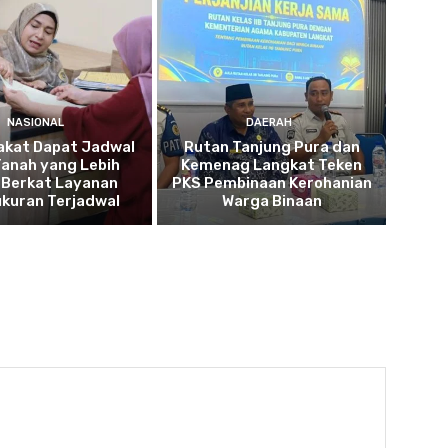
NASIONAL
DAERAH
akat Dapat Jadwal
Rutan Tanjung Pura dan
Tanah yang Lebih
Kemenag Langkat Teken
 Berkat Layanan
PKS Pembinaan Kerohanian
kuran Terjadwal
Warga Binaan