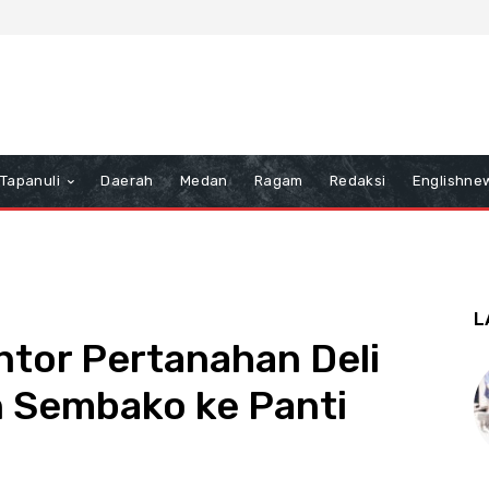
Tapanuli
Daerah
Medan
Ragam
Redaksi
Englishne
L
ntor Pertanahan Deli
n Sembako ke Panti