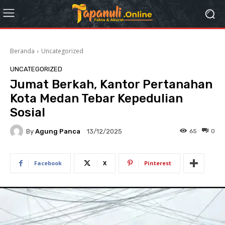
Beranda
Uncategorized
UNCATEGORIZED
Jumat Berkah, Kantor Pertanahan
Kota Medan Tebar Kepedulian
Sosial
By
Agung Panca
65
0
13/12/2025
Facebook
X
Pinterest