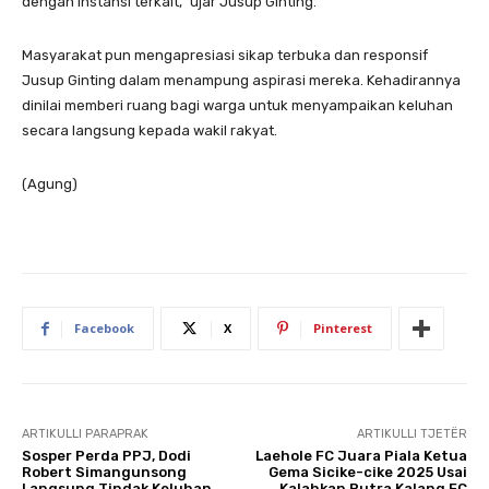
dengan instansi terkait,” ujar Jusup Ginting.
Masyarakat pun mengapresiasi sikap terbuka dan responsif
Jusup Ginting dalam menampung aspirasi mereka. Kehadirannya
dinilai memberi ruang bagi warga untuk menyampaikan keluhan
secara langsung kepada wakil rakyat.
(Agung)
Facebook
X
Pinterest
ARTIKULLI PARAPRAK
ARTIKULLI TJETËR
Sosper Perda PPJ, Dodi
Laehole FC Juara Piala Ketua
Robert Simangunsong
Gema Sicike-cike 2025 Usai
Langsung Tindak Keluhan
Kalahkan Putra Kalang FC