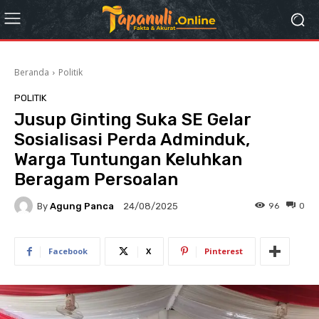
Beranda
Politik
POLITIK
‎Jusup Ginting Suka SE Gelar
Sosialisasi Perda Adminduk,
Warga Tuntungan Keluhkan
Beragam Persoalan
By
Agung Panca
96
0
24/08/2025
Facebook
X
Pinterest