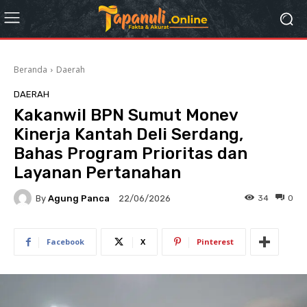
Beranda
Daerah
DAERAH
Kakanwil BPN Sumut Monev
Kinerja Kantah Deli Serdang,
Bahas Program Prioritas dan
Layanan Pertanahan
By
Agung Panca
34
0
22/06/2026
Facebook
X
Pinterest