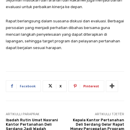
Sejumlah masukan dan arahan dari Kakanwil juga menjadi bahan
evaluasi untuk perbaikan kinerja ke depan.
Rapat berlangsung dalam suasana diskusi dan evaluasi. Berbagai
persoalan yang menjadi perhatian dibahas bersama guna
mencari langkah penyelesaian yang dapat diterapkan di
lapangan, sehingga target program dan pelayanan pertanahan
dapat berjalan sesuai harapan.
Facebook
X
Pinterest
ARTIKULLI PARAPRAK
ARTIKULLI TJETËR
Ibadah Rutin Umat Nasrani
Kepala Kantor Pertanahan
Kantor Pertanahan Deli
Deli Serdang Gelar Rapat
Serdang Jadi Wadah
Monev Percepatan Program