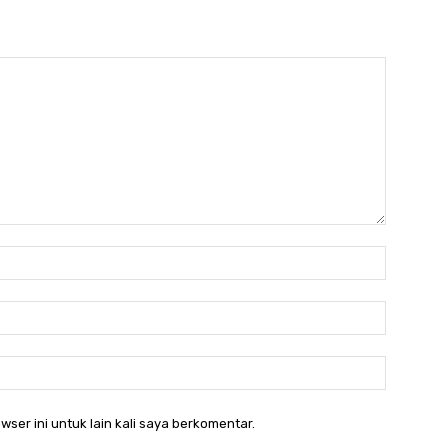
Nama:*
Email:*
Website:
wser ini untuk lain kali saya berkomentar.