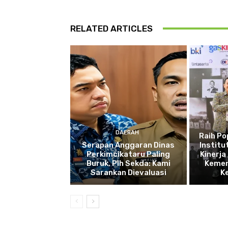
RELATED ARTICLES
DAERAH
Raih P
Serapan Anggaran Dinas
Institu
Perkimcikataru Paling
Kinerja
Buruk, Plh Sekda: Kami
Kemen
Sarankan Dievaluasi
K