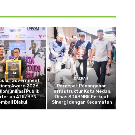
DAERAH
DAERAH
opular Government
tions Award 2026,
Percepat Penanganan
 Komunikasi Publik
Infrastruktur Kota Medan,
terian ATR/BPN
Dinas SDABMBK Perkuat
embali Diakui
Sinergi dengan Kecamatan