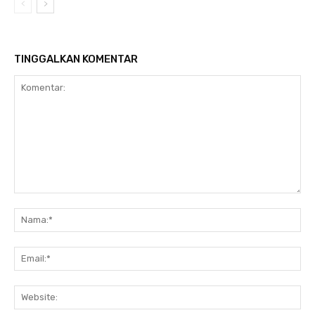
TINGGALKAN KOMENTAR
Komentar:
Na
Ema
Web