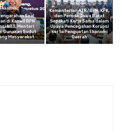
NASIONAL
NASIONAL
Kementerian ATR/BPN, KPK,
Pengarahan Soal
dan Pemda Jawa Barat
an di Kanwil BPN
Sepakati Kerja Sama dalam
nsi NTT, Menteri
Upaya Pencegahan Korupsi
n: Gunakan Sudut
serta Penguatan Ekonomi
ang Masyarakat
Daerah