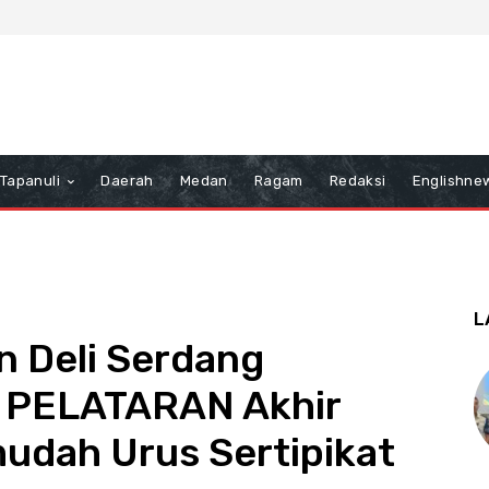
Tapanuli
Daerah
Medan
Ragam
Redaksi
Englishne
L
n Deli Serdang
n PELATARAN Akhir
udah Urus Sertipikat