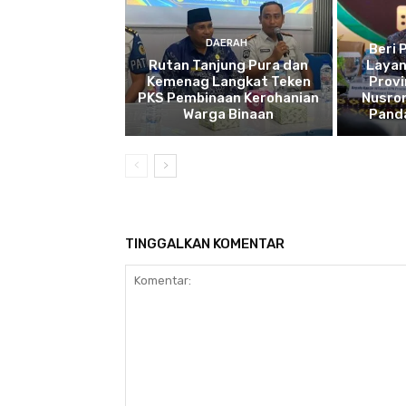
DAERAH
Beri 
Rutan Tanjung Pura dan
Layan
Kemenag Langkat Teken
Provi
PKS Pembinaan Kerohanian
Nusro
Warga Binaan
Pand
TINGGALKAN KOMENTAR