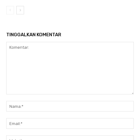
TINGGALKAN KOMENTAR
Komentar:
Na
Ema
Web