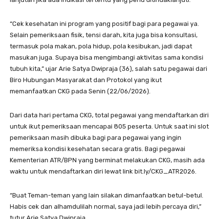
“Cek kesehatan ini program yang positif bagi para pegawai ya.
Selain pemeriksaan fisik, tensi darah, kita juga bisa konsultasi,
termasuk pola makan, pola hidup, pola kesibukan, jadi dapat
masukan juga. Supaya bisa mengimbangi aktivitas sama kondisi
tubuh kita,” ujar Arie Satya Dwipraja (36), salah satu pegawai dari
Biro Hubungan Masyarakat dan Protokol yang ikut
memanfaatkan CKG pada Senin (22/06/2026).
Dari data hari pertama CKG, total pegawai yang mendaftarkan diri
untuk ikut pemeriksaan mencapai 805 peserta. Untuk saat ini slot
pemeriksaan masih dibuka bagi para pegawai yang ingin
memeriksa kondisi kesehatan secara gratis. Bagi pegawai
Kementerian ATR/BPN yang berminat melakukan CKG, masih ada
waktu untuk mendaftarkan diri lewat link bit.ly/CKG_ATR2026.
“Buat Teman-teman yang lain silakan dimanfaatkan betul-betul.
Habis cek dan alhamdulilah normal, saya jadi lebih percaya diri,”
tutur Arie Satya Dwipraja.