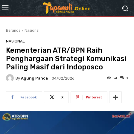
Beranda
Nasional
NASIONAL
Kementerian ATR/BPN Raih
Penghargaan Strategi Komunikasi
Paling Masif dari Indoposco
By
Agung Panca
54
0
04/02/2026
Facebook
X
Pinterest