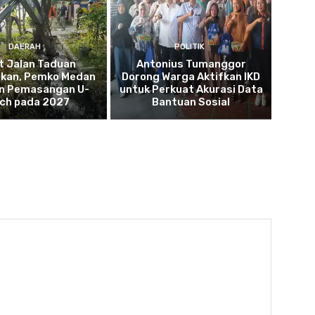
DAERAH
POLITIK
t Jalan Taduan
Antonius Tumanggor
hkan, Pemko Medan
Dorong Warga Aktifkan IKD
n Pemasangan U-
untuk Perkuat Akurasi Data
tch pada 2027
Bantuan Sosial