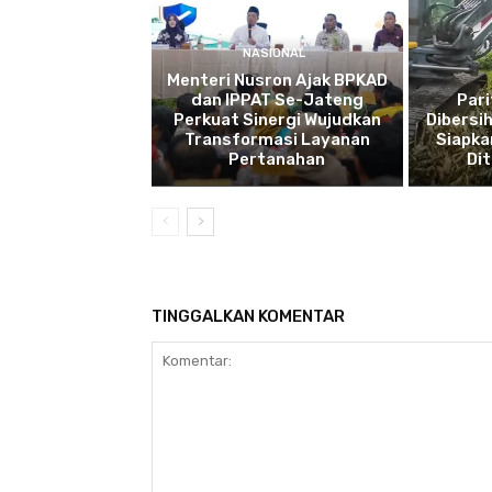
NASIONAL
Menteri Nusron Ajak BPKAD
dan IPPAT Se-Jateng
Pari
Perkuat Sinergi Wujudkan
Dibersi
Transformasi Layanan
Siapka
Pertanahan
Di
TINGGALKAN KOMENTAR