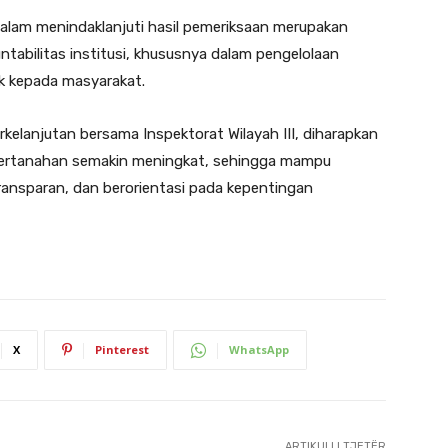
lam menindaklanjuti hasil pemeriksaan merupakan
ntabilitas institusi, khususnya dalam pengelolaan
ik kepada masyarakat.
kelanjutan bersama Inspektorat Wilayah III, diharapkan
si pertanahan semakin meningkat, sehingga mampu
ransparan, dan berorientasi pada kepentingan
X
Pinterest
WhatsApp
ARTIKULLI TJETËR