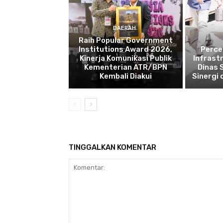
DAERAH
Raih Popular Government
Institutions Award 2026,
Perce
Kinerja Komunikasi Publik
Infrast
Kementerian ATR/BPN
Dinas 
Kembali Diakui
Sinergi
TINGGALKAN KOMENTAR