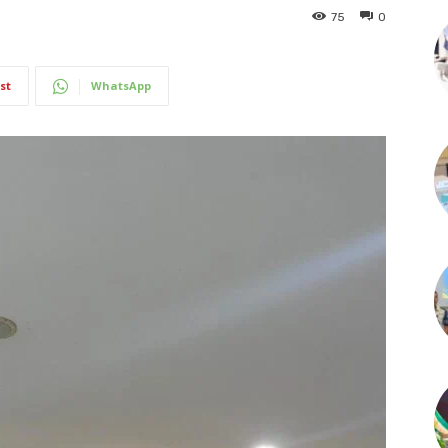
75
0
st
WhatsApp