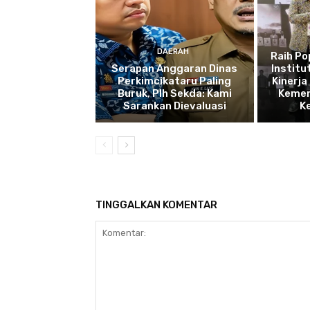
DAERAH
Raih P
Serapan Anggaran Dinas
Institu
Perkimcikataru Paling
Kinerja
Buruk, Plh Sekda: Kami
Kemen
Sarankan Dievaluasi
K
TINGGALKAN KOMENTAR