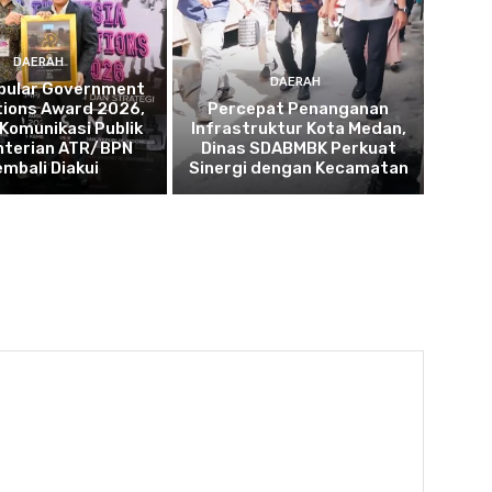
DAERAH
DAERAH
opular Government
tions Award 2026,
Percepat Penanganan
 Komunikasi Publik
Infrastruktur Kota Medan,
terian ATR/BPN
Dinas SDABMBK Perkuat
embali Diakui
Sinergi dengan Kecamatan