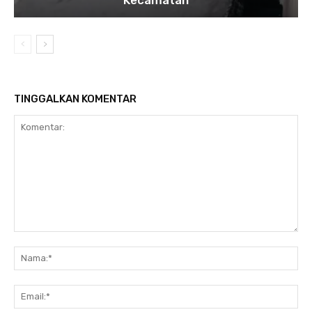
TINGGALKAN KOMENTAR
Komentar:
Na
Ema