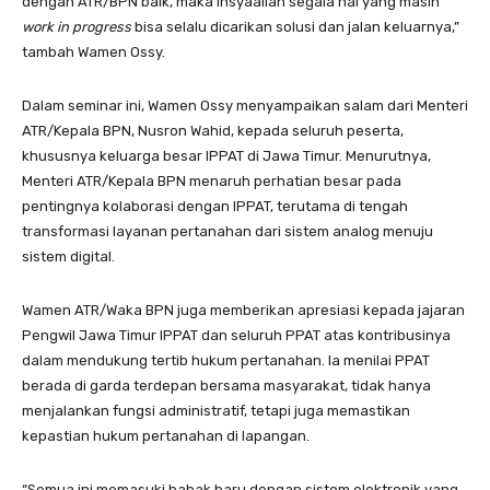
dengan ATR/BPN baik, maka insyaallah segala hal yang masih
work in progress
bisa selalu dicarikan solusi dan jalan keluarnya,”
tambah Wamen Ossy.
Dalam seminar ini, Wamen Ossy menyampaikan salam dari Menteri
ATR/Kepala BPN, Nusron Wahid, kepada seluruh peserta,
khususnya keluarga besar IPPAT di Jawa Timur. Menurutnya,
Menteri ATR/Kepala BPN menaruh perhatian besar pada
pentingnya kolaborasi dengan IPPAT, terutama di tengah
transformasi layanan pertanahan dari sistem analog menuju
sistem digital.
Wamen ATR/Waka BPN juga memberikan apresiasi kepada jajaran
Pengwil Jawa Timur IPPAT dan seluruh PPAT atas kontribusinya
dalam mendukung tertib hukum pertanahan. Ia menilai PPAT
berada di garda terdepan bersama masyarakat, tidak hanya
menjalankan fungsi administratif, tetapi juga memastikan
kepastian hukum pertanahan di lapangan.
“Semua ini memasuki babak baru dengan sistem elektronik yang