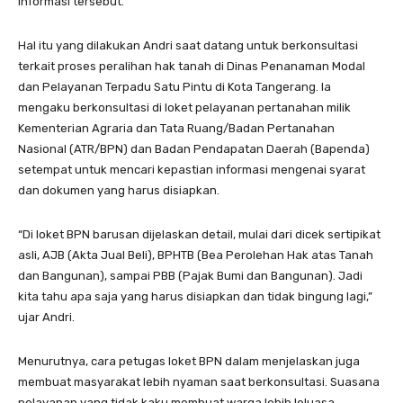
informasi tersebut.
Hal itu yang dilakukan Andri saat datang untuk berkonsultasi
terkait proses peralihan hak tanah di Dinas Penanaman Modal
dan Pelayanan Terpadu Satu Pintu di Kota Tangerang. Ia
mengaku berkonsultasi di loket pelayanan pertanahan milik
Kementerian Agraria dan Tata Ruang/Badan Pertanahan
Nasional (ATR/BPN) dan Badan Pendapatan Daerah (Bapenda)
setempat untuk mencari kepastian informasi mengenai syarat
dan dokumen yang harus disiapkan.
“Di loket BPN barusan dijelaskan detail, mulai dari dicek sertipikat
asli, AJB (Akta Jual Beli), BPHTB (Bea Perolehan Hak atas Tanah
dan Bangunan), sampai PBB (Pajak Bumi dan Bangunan). Jadi
kita tahu apa saja yang harus disiapkan dan tidak bingung lagi,”
ujar Andri.
Menurutnya, cara petugas loket BPN dalam menjelaskan juga
membuat masyarakat lebih nyaman saat berkonsultasi. Suasana
pelayanan yang tidak kaku membuat warga lebih leluasa