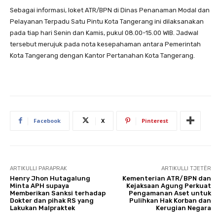
Sebagai informasi, loket ATR/BPN di Dinas Penanaman Modal dan
Pelayanan Terpadu Satu Pintu Kota Tangerang ini dilaksanakan
pada tiap hari Senin dan Kamis, pukul 08.00-15.00 WIB. Jadwal
tersebut merujuk pada nota kesepahaman antara Pemerintah
Kota Tangerang dengan Kantor Pertanahan Kota Tangerang.
Facebook
X
Pinterest
ARTIKULLI PARAPRAK
ARTIKULLI TJETËR
Henry Jhon Hutagalung
Kementerian ATR/BPN dan
Minta APH supaya
Kejaksaan Agung Perkuat
Memberikan Sanksi terhadap
Pengamanan Aset untuk
Dokter dan pihak RS yang
Pulihkan Hak Korban dan
Lakukan Malpraktek
Kerugian Negara