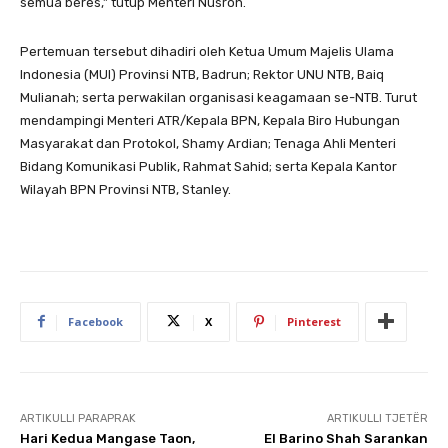
semua beres,” tutup Menteri Nusron.
Pertemuan tersebut dihadiri oleh Ketua Umum Majelis Ulama
Indonesia (MUI) Provinsi NTB, Badrun; Rektor UNU NTB, Baiq
Mulianah; serta perwakilan organisasi keagamaan se-NTB. Turut
mendampingi Menteri ATR/Kepala BPN, Kepala Biro Hubungan
Masyarakat dan Protokol, Shamy Ardian; Tenaga Ahli Menteri
Bidang Komunikasi Publik, Rahmat Sahid; serta Kepala Kantor
Wilayah BPN Provinsi NTB, Stanley.
Facebook
X
Pinterest
ARTIKULLI PARAPRAK
ARTIKULLI TJETËR
Hari Kedua Mangase Taon,
El Barino Shah Sarankan