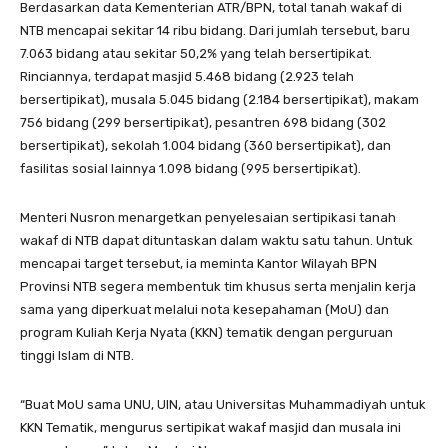
Berdasarkan data Kementerian ATR/BPN, total tanah wakaf di
NTB mencapai sekitar 14 ribu bidang. Dari jumlah tersebut, baru
7.063 bidang atau sekitar 50,2% yang telah bersertipikat.
Rinciannya, terdapat masjid 5.468 bidang (2.923 telah
bersertipikat), musala 5.045 bidang (2.184 bersertipikat), makam
756 bidang (299 bersertipikat), pesantren 698 bidang (302
bersertipikat), sekolah 1.004 bidang (360 bersertipikat), dan
fasilitas sosial lainnya 1.098 bidang (995 bersertipikat).
Menteri Nusron menargetkan penyelesaian sertipikasi tanah
wakaf di NTB dapat dituntaskan dalam waktu satu tahun. Untuk
mencapai target tersebut, ia meminta Kantor Wilayah BPN
Provinsi NTB segera membentuk tim khusus serta menjalin kerja
sama yang diperkuat melalui nota kesepahaman (MoU) dan
program Kuliah Kerja Nyata (KKN) tematik dengan perguruan
tinggi Islam di NTB.
“Buat MoU sama UNU, UIN, atau Universitas Muhammadiyah untuk
KKN Tematik, mengurus sertipikat wakaf masjid dan musala ini