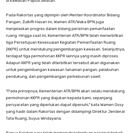
di kawasan Papua Selatan.
Pada Rakortas yang dipimpin oleh Menteri Koordinator Bidang
Pangan, Zulkifli Hasan ini, Wamen ATR/Waka BPN juga
menjelaskan progres dalam bidang perizinan pemanfaatan
ruang. Hingga saat ini, Kementerian ATR/BPN telah menerbitkan
tiga Persetujuan Kesesuaian Kegiatan Pemanfaatan Ruang
(KKPR) untuk mendukung pengembangan kawasan. Selanjutnya,
terdapat tiga permohonan KKPR lainnya yang masih diproses.
Adapun KKPR yang telah diterbitkan tersebut akan digunakan
untuk pengembangan kawasan tanaman pangan, pelabuhan
pendukung, dan pengembangan perkebunan sawit.
“Pada prinsipnya, Kementerian ATR/BPN akan selalu mendukung
permohonan KKPR yang diajukan kepada kami, sepanjang
persyaratan yang diperlukan dapat dipenuhi,” kata Wamen Ossy
yang hadir dalam Rakortas dengan didampingi Direktur Jenderal
Tata Ruang, Suyus Windayana.
Papua Selatan juga telah memenuhi ketentuan nasional terkait