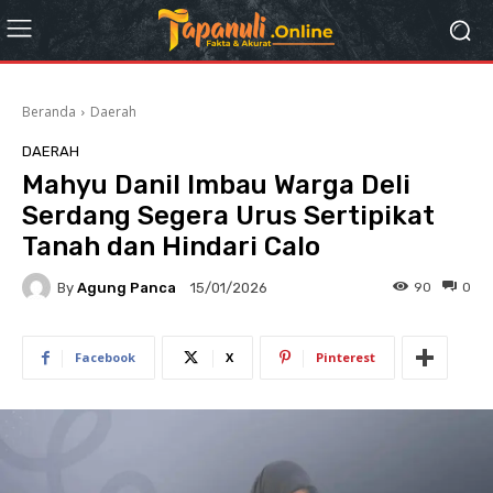
Beranda
Daerah
DAERAH
Mahyu Danil Imbau Warga Deli
Serdang Segera Urus Sertipikat
Tanah dan Hindari Calo
By
Agung Panca
90
0
15/01/2026
Facebook
X
Pinterest