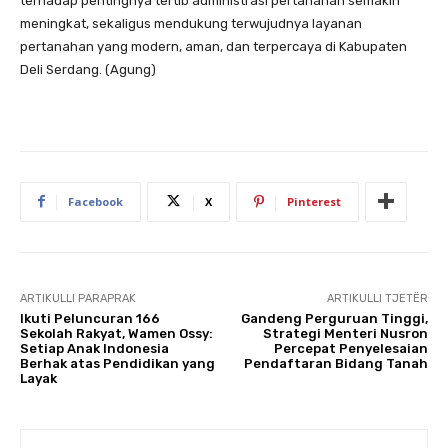
terhadap pentingnya tertib administrasi pertanahan semakin
meningkat, sekaligus mendukung terwujudnya layanan
pertanahan yang modern, aman, dan terpercaya di Kabupaten
Deli Serdang. (Agung)
Facebook
X
Pinterest
ARTIKULLI PARAPRAK
ARTIKULLI TJETËR
Ikuti Peluncuran 166
Gandeng Perguruan Tinggi,
Sekolah Rakyat, Wamen Ossy:
Strategi Menteri Nusron
Setiap Anak Indonesia
Percepat Penyelesaian
Berhak atas Pendidikan yang
Pendaftaran Bidang Tanah
Layak