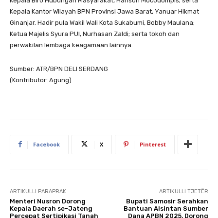
Kepala Biro Hubungan Masyarakat, Harison Mocodompis; serta
Kepala Kantor Wilayah BPN Provinsi Jawa Barat, Yanuar Hikmat
Ginanjar. Hadir pula Wakil Wali Kota Sukabumi, Bobby Maulana;
Ketua Majelis Syura PUI, Nurhasan Zaldi; serta tokoh dan
perwakilan lembaga keagamaan lainnya.
Sumber: ATR/BPN DELI SERDANG
(Kontributor: Agung)
Facebook
X
Pinterest
ARTIKULLI PARAPRAK
ARTIKULLI TJETËR
Menteri Nusron Dorong
Bupati Samosir Serahkan
Kepala Daerah se-Jateng
Bantuan Alsintan Sumber
Percepat Sertipikasi Tanah
Dana APBN 2025, Dorong