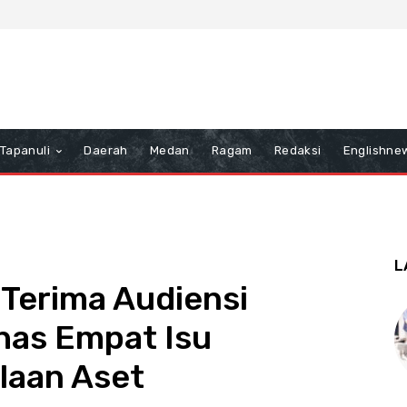
Tapanuli
Daerah
Medan
Ragam
Redaksi
Englishne
L
Terima Audiensi
as Empat Isu
laan Aset