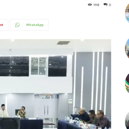
198
0
st
WhatsApp