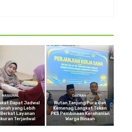
NASIONAL
DAERAH
akat Dapat Jadwal
Rutan Tanjung Pura dan
Tanah yang Lebih
Kemenag Langkat Teken
 Berkat Layanan
PKS Pembinaan Kerohanian
kuran Terjadwal
Warga Binaan