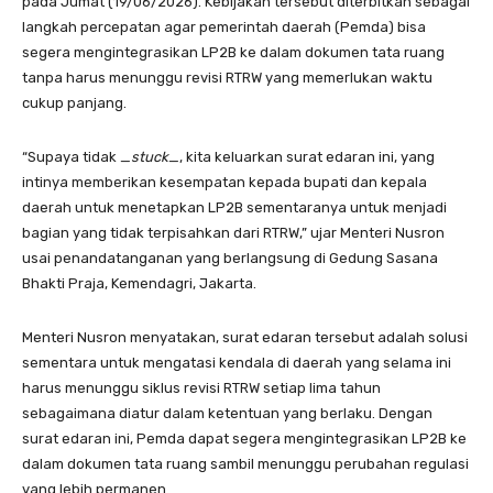
pada Jumat (19/06/2026). Kebijakan tersebut diterbitkan sebagai
langkah percepatan agar pemerintah daerah (Pemda) bisa
segera mengintegrasikan LP2B ke dalam dokumen tata ruang
tanpa harus menunggu revisi RTRW yang memerlukan waktu
cukup panjang.
“Supaya tidak _
stuck
_, kita keluarkan surat edaran ini, yang
intinya memberikan kesempatan kepada bupati dan kepala
daerah untuk menetapkan LP2B sementaranya untuk menjadi
bagian yang tidak terpisahkan dari RTRW,” ujar Menteri Nusron
usai penandatanganan yang berlangsung di Gedung Sasana
Bhakti Praja, Kemendagri, Jakarta.
Menteri Nusron menyatakan, surat edaran tersebut adalah solusi
sementara untuk mengatasi kendala di daerah yang selama ini
harus menunggu siklus revisi RTRW setiap lima tahun
sebagaimana diatur dalam ketentuan yang berlaku. Dengan
surat edaran ini, Pemda dapat segera mengintegrasikan LP2B ke
dalam dokumen tata ruang sambil menunggu perubahan regulasi
yang lebih permanen.