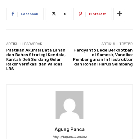
Facebook
X
Pinterest
ARTIKULLI PARAPRAK
ARTIKULLI TJETËR
Pastikan Akurasi Data Lahan
Hardyanto Dede Berkhotbah
dan Bahas Strategi Kendala,
di Samosir, Vandiko:
Kantah Deli Serdang Gelar
Pembangunan Infrastruktur
Rakor Verifikasi dan Validasi
dan Rohani Harus Seimbang
LBS
Agung Panca
http://tapanuli.online