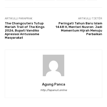
ARTIKULLI PARAPRAK
ARTIKULLI TJETËR
The Changcuters Tutup
Peringati Tahun Baru Islam
Meriah Trail of The Kings
1448 H, Menteri Nusron: Jadi
2026, Bupati Vandiko
Momentum Hijrah Menuju
Apresiasi Antusiasme
Perbaikan
Masyarakat
Agung Panca
http://tapanuli.online