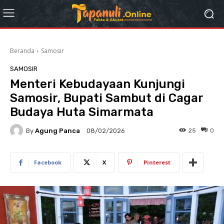
Beranda
Samosir
SAMOSIR
Menteri Kebudayaan Kunjungi
Samosir, Bupati Sambut di Cagar
Budaya Huta Simarmata
By
Agung Panca
25
0
08/02/2026
Facebook
X
Pinterest