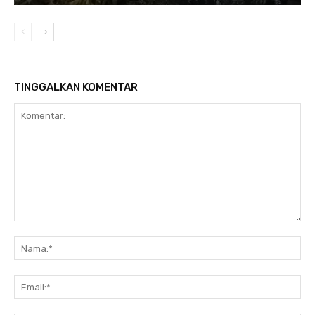
TINGGALKAN KOMENTAR
Komentar:
Na
Ema