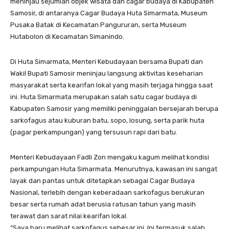
meninjau sejumlah objek wisata dan cagar budaya di Kabupaten
Samosir, di antaranya Cagar Budaya Huta Simarmata, Museum
Pusaka Batak di Kecamatan Pangururan, serta Museum
Hutabolon di Kecamatan Simanindo.
Di Huta Simarmata, Menteri Kebudayaan bersama Bupati dan
Wakil Bupati Samosir meninjau langsung aktivitas keseharian
masyarakat serta kearifan lokal yang masih terjaga hingga saat
ini. Huta Simarmata merupakan salah satu cagar budaya di
Kabupaten Samosir yang memiliki peninggalan bersejarah berupa
sarkofagus atau kuburan batu, sopo, losung, serta parik huta
(pagar perkampungan) yang tersusun rapi dari batu.
Menteri Kebudayaan Fadli Zon mengaku kagum melihat kondisi
perkampungan Huta Simarmata. Menurutnya, kawasan ini sangat
layak dan pantas untuk ditetapkan sebagai Cagar Budaya
Nasional, terlebih dengan keberadaan sarkofagus berukuran
besar serta rumah adat berusia ratusan tahun yang masih
terawat dan sarat nilai kearifan lokal.
“Saya baru melihat sarkofagus sebesar ini. Ini termasuk salah