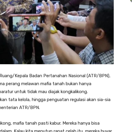
ta Ruang/Kepala Badan Pertanahan Nasional (ATR/BPN),
ma perang melawan mafia tanah bukan hanya
ratur untuk tidak mau diajak kongkalikong.
ikan tata kelola, hingga penguatan regulasi akan sia-sia
ementerian ATR/BPN.
ikong, mafia tanah pasti kabur. Mereka hanya bisa
 dalam. Kalau kita menutup rapat celah itu, mereka buyar