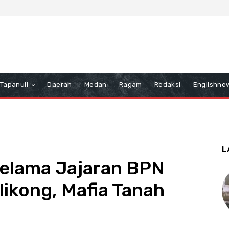
Tapanuli
Daerah
Medan
Ragam
Redaksi
Englishne
L
Selama Jajaran BPN
ikong, Mafia Tanah