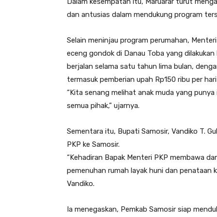
Dalam kesempatan itu, Maruarar turut mengap
dan antusias dalam mendukung program ters
Selain meninjau program perumahan, Menteri
eceng gondok di Danau Toba yang dilakukan k
berjalan selama satu tahun lima bulan, deng
termasuk pemberian upah Rp150 ribu per hari 
“Kita senang melihat anak muda yang punya i
semua pihak,” ujarnya.
Sementara itu, Bupati Samosir, Vandiko T. G
PKP ke Samosir.
“Kehadiran Bapak Menteri PKP membawa dam
pemenuhan rumah layak huni dan penataan ka
Vandiko.
Ia menegaskan, Pemkab Samosir siap menduk