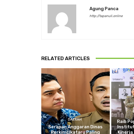
Agung Panca
http://tapanuli.online
RELATED ARTICLES
DAERAH
Raih P
Serapan Anggaran Dinas
Institu
Perkimcikataru Paling
Kinerja