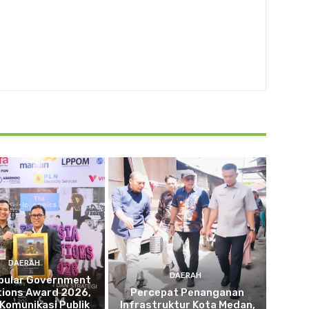
DAERAH
DAERAH
opular Government
tions Award 2026,
Percepat Penanganan
 Komunikasi Publik
Infrastruktur Kota Medan,